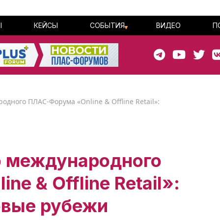
Ы
КЕЙСЫ
СОБЫТИЯ
ВИДЕО
П
одного ПЛАС-Форума «Online & Offline Retail»:
го международного
e & Offline Retail»:
овые рубежи