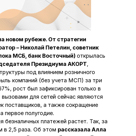
на новом рубеже. От стратегии
ратор – Николай Петелин, советник
лока МСБ, банк Восточный)
открылась
едседателя Президиума АКОРТ
,
труктуры под влиянием розничного
быль компаний (без учета МСП) за три
67%, рост был зафиксирован только в
и вызовами для сетей сейчас являются
к поставщиков, а также сокращение
а первое полугодие.
 безналичных платежей растет. Так, за
м в 2,5 раза. Об этом
рассказала Алла