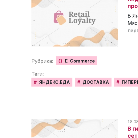
про
В Я
Мяс
пер
Рубрика:
{}
E-Commerce
Теги:
#
ЯНДЕКС.ЕДА
#
ДОСТАВКА
#
ГИПЕР
18.0
В г
сет