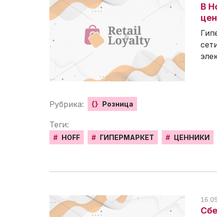
В H
це
Гип
сет
эле
Рубрика:
{}
Розница
Теги:
#
HOFF
#
ГИПЕРМАРКЕТ
#
ЦЕННИКИ
16.0
Сбе