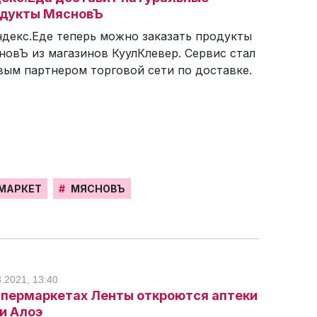
дукты МясновЪ
ндекс.Еде теперь можно заказать продукты
новЪ из магазинов КуулКлевер. Сервис стал
вым партнером торговой сети по доставке.
МАРКЕТ
#
МЯСНОВЪ
8.2021, 13:40
ипермаркетах Ленты откроются аптеки
и Алоэ