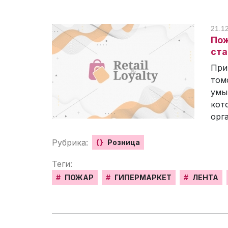
21.1
Пож
ста
При
том
умы
кот
орг
Рубрика:
{}
Розница
Теги:
#
ПОЖАР
#
ГИПЕРМАРКЕТ
#
ЛЕНТА