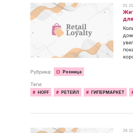
01.11
Жит
для
Кол
дом
уве
пок
кор
Рубрика:
{}
Розница
Теги:
#
HOFF
#
РЕТЕЙЛ
#
ГИПЕРМАРКЕТ
26.1