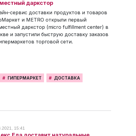
местный даркстор
айн-сервис доставки продуктов и товаров
рМаркет и METRO открыли первый
естный даркстор (micro fulfillment center) в
кве и запустили быструю доставку заказов
гипермаркетов торговой сети.
#
ГИПЕРМАРКЕТ
#
ДОСТАВКА
8.2021, 15:41
екс.Еда доставит натуральные