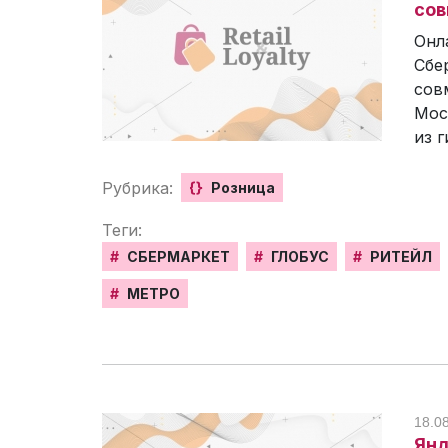
сов
Онл
Сбе
совм
Мос
из 
Рубрика:
{}
Розница
Теги:
#
СБЕРМАРКЕТ
#
ГЛОБУС
#
РИТЕЙЛ
#
МЕТРО
18.0
Янд