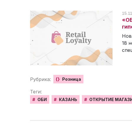
15.11
«ОБ
гип
Нов
18 
спе
Рубрика:
{}
Розница
Теги:
#
ОБИ
#
КАЗАНЬ
#
ОТКРЫТИЕ МАГАЗ